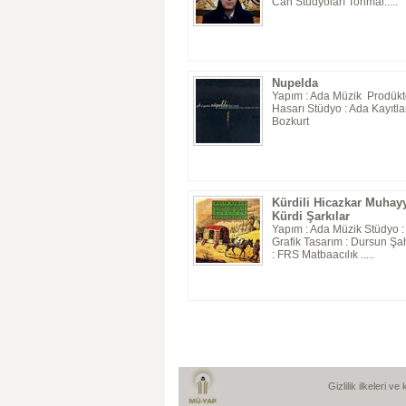
Can Stüdyoları Tonmai.....
Nupelda
Yapım : Ada Müzik Prodüktö
Hasarı Stüdyo : Ada Kayıtlar
Bozkurt
Kürdili Hicazkar Muhay
Kürdi Şarkılar
Yapım : Ada Müzik Stüdyo 
Grafik Tasarım : Dursun Şa
: FRS Matbaacılık .....
Gizlilik ilkeleri v