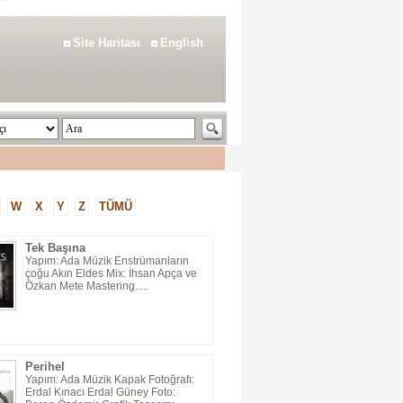
Site Haritası
English
W
X
Y
Z
TÜMÜ
Tek Başına
Yapım: Ada Müzik Enstrümanların
çoğu Akın Eldes Mix: İhsan Apça ve
Özkan Mete Mastering.....
Perihel
Yapım: Ada Müzik Kapak Fotoğrafı:
Erdal Kınacı Erdal Güney Foto: