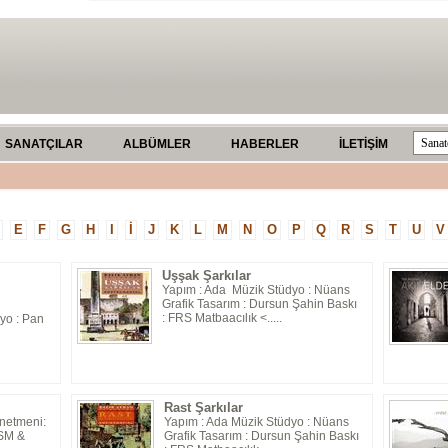
SANATÇILAR
ALBÜMLER
HABERLER
İLETİŞİM
E
F
G
H
I
İ
J
K
L
M
N
O
P
Q
R
S
T
U
V
Uşşak Şarkılar
Yapım : Ada Müzik Stüdyo : Nüans
Grafik Tasarım : Dursun Şahin Baskı
: FRS Matbaacılık <.....
yo : Pan
Rast Şarkılar
netmeni:
Yapım : Ada Müzik Stüdyo : Nüans
ASM &
Grafik Tasarım : Dursun Şahin Baskı