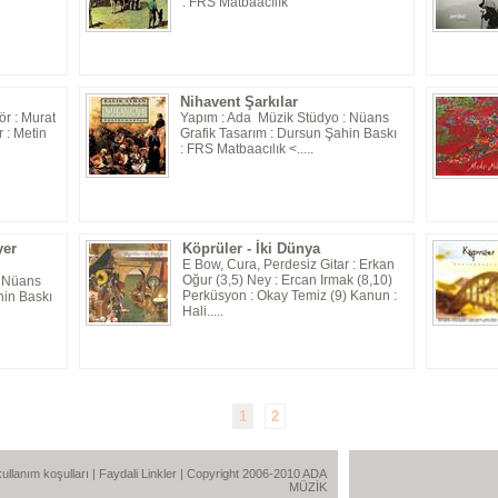
: FRS Matbaacılık
Nihavent Şarkılar
r : Murat
Yapım : Ada Müzik Stüdyo : Nüans
 : Metin
Grafik Tasarım : Dursun Şahin Baskı
: FRS Matbaacılık <.....
yer
Köprüler - İki Dünya
E Bow, Cura, Perdesiz Gitar : Erkan
Oğur (3,5) Ney : Ercan Irmak (8,10)
: Nüans
Perküsyon : Okay Temiz (9) Kanun :
hin Baskı
Hali.....
1
2
e kullanım koşulları
|
Faydali Linkler
| Copyright 2006-2010 ADA
MÜZİK