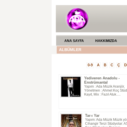
ANA SAYFA
HAKKIMIZDA
ALBÜMLER
0-9
A
B
C
Ç
D
Yediveren Anadolu -
Enstrümantal
Yapım : Ada Müzik Aranjör,
Yönetmen : Ahmet Koç Stüd
Kayıt, Mix : Fazıl Atuk.....
Tar-ı Yar
Yapım: Ada Müzik Müzik yö
Cihangir Terzi Stüdyolar: 