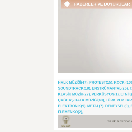
HABERLER VE DUYURULAR
HALK MÜZİĞİ(47)
PROTEST(15)
ROCK (10
,
,
SOUNDTRACK(18)
ENSTRÜMANTAL(25)
T
,
,
KLASİK MÜZİK(27)
PERKÜSYON(1)
ETNİK(
,
,
ÇAĞDAŞ HALK MÜZİĞİ(40)
TÜRK POP TARİ
,
ELEKTRONİK(9)
METAL(7)
DENEYSEL(9)
,
,
,
FLEMENKO(2)
,
Gizlilik ilkeleri v