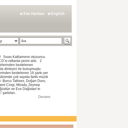
Site Haritası
English
ıvas Katliamının otuzuncu
D’si raflarda yerini aldı. 2
iirlerinden bestelenen
da dinleyici ile buluşmuştu.
erinden bestelenen 16 şarkı yer
 Albümde çok sayıda farklı müzik
i- Burcu Tatlıses, Doğan Duru,
ami Cingi, Mirady, Zeynep
ğüstün ve Ece Dağistan’ın
 şarkıları..
Devamı