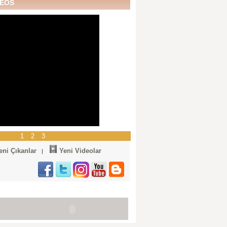
DEOS
1
2
3
eni Çıkanlar
Yeni Videolar
|