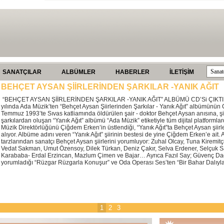
SANATÇILAR
ALBÜMLER
HABERLER
İLETİŞİM
BEHÇET AYSAN ŞİİRLERİNDEN ŞARKILAR -YANIK AĞIT
“BEHÇET AYSAN ŞİİRLERİNDEN ŞARKILAR -YANIK AĞIT” ALBÜMÜ CD’Si ÇIKTI! S
yılında Ada Müzik’ten “Behçet Aysan Şiirlerinden Şarkılar - Yanık Ağıt” albümünün C
Temmuz 1993’te Sıvas katliamında öldürülen şair - doktor Behçet Aysan anısına, ş
şarkılardan oluşan “Yanık Ağıt” albümü “Ada Müzik” etiketiyle tüm dijital platformlar
Müzik Direktörlüğünü Çiğdem Erken’in üstlendiği, “Yanık Ağıt”ta Behçet Aysan şiirl
alıyor. Albüme adını veren “Yanık Ağıt” şiirinin bestesi de yine Çiğdem Erken’e ait.
tarzlarından sanatçı Behçet Aysan şiirlerini yorumluyor: Zuhal Olcay, Tuna Kiremitç
Vedat Sakman, Umut Özensoy, Dilek Türkan, Deniz Çakır, Selva Erdener, Selçuk S
Karababa- Erdal Erzincan, Mazlum Çimen ve Bajar… Ayrıca Fazıl Say; Güvenç Da
yorumladığı “Rüzgar Rüzgarla Konuşur” ve Oda Operası Ses’ten “Bir Bahar Dalıyla”
1
2
3