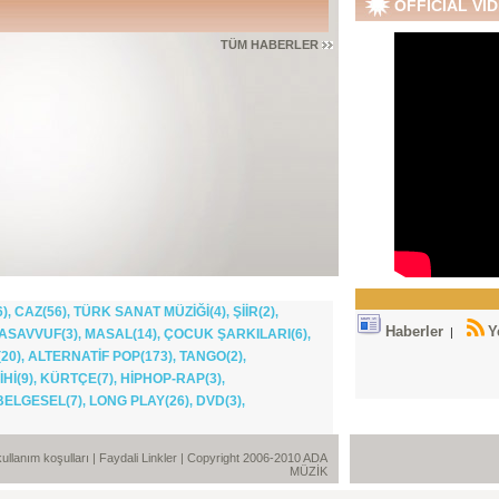
OFFICIAL VI
TÜM HABERLER
6)
CAZ(56)
TÜRK SANAT MÜZİĞİ(4)
ŞİİR(2)
,
,
,
,
Haberler
Y
|
ASAVVUF(3)
MASAL(14)
ÇOCUK ŞARKILARI(6)
,
,
,
20)
ALTERNATİF POP(173)
TANGO(2)
,
,
,
Hİ(9)
KÜRTÇE(7)
HİPHOP-RAP(3)
,
,
,
BELGESEL(7)
LONG PLAY(26)
DVD(3)
,
,
,
e kullanım koşulları
|
Faydali Linkler
| Copyright 2006-2010 ADA
MÜZİK