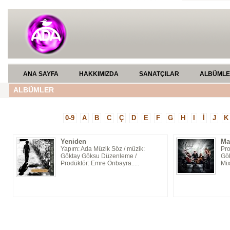
ANA SAYFA
HAKKIMIZDA
SANATÇILAR
ALBÜML
ALBÜMLER
0-9
A
B
C
Ç
D
E
F
G
H
I
İ
J
K
Yeniden
Ma
Yapım: Ada Müzik Söz / müzik:
Pr
Göktay Göksu Düzenleme /
Gök
Prodüktör: Emre Önbayra.....
Mix