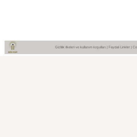
Gizlilik ilkeleri ve kullanım koşulları
|
Faydali Linkler
| C