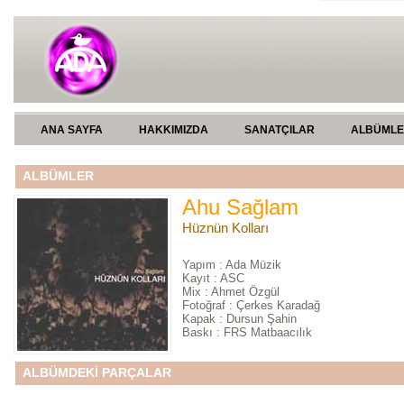
ANA SAYFA
HAKKIMIZDA
SANATÇILAR
ALBÜML
ALBÜMLER
Ahu Sağlam
Hüznün Kolları
Yapım : Ada Müzik
Kayıt : ASC
Mix : Ahmet Özgül
Fotoğraf : Çerkes Karadağ
Kapak : Dursun Şahin
Baskı : FRS Matbaacılık
ALBÜMDEKİ PARÇALAR