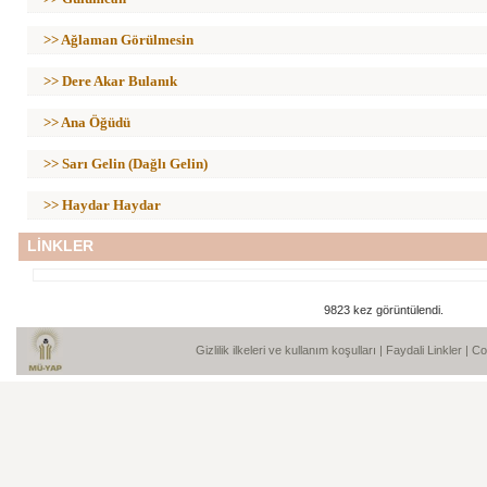
>> Ağlaman Görülmesin
>> Dere Akar Bulanık
>> Ana Öğüdü
>> Sarı Gelin (Dağlı Gelin)
>> Haydar Haydar
LİNKLER
9823 kez görüntülendi.
Gizlilik ilkeleri ve kullanım koşulları
|
Faydali Linkler
| C