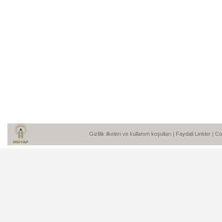
Gizlilik ilkeleri ve kullanım koşulları
|
Faydali Linkler
| C