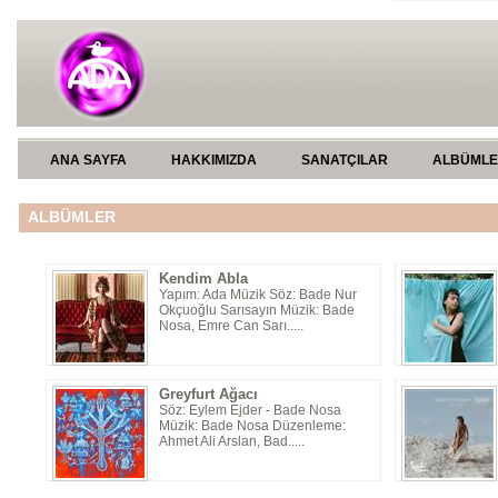
ANA SAYFA
HAKKIMIZDA
SANATÇILAR
ALBÜML
ALBÜMLER
Kendim Abla
Yapım: Ada Müzik Söz: Bade Nur
Okçuoğlu Sarısayın Müzik: Bade
Nosa, Emre Can Sarı.....
Greyfurt Ağacı
Söz: Eylem Ejder - Bade Nosa
Müzik: Bade Nosa Düzenleme:
Ahmet Ali Arslan, Bad.....