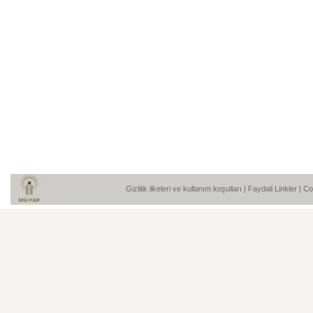
Gizlilik ilkeleri ve kullanım koşulları
|
Faydali Linkler
| C