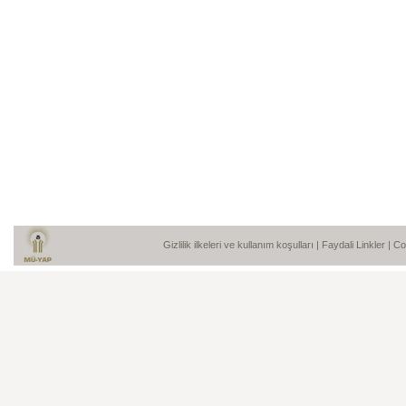
Gizlilik ilkeleri ve kullanım koşulları
|
Faydali Linkler
| C