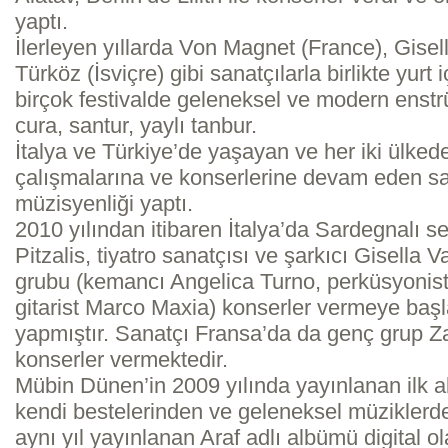
yaptı.
İlerleyen yıllarda Von Magnet (France), Gisel
Türköz (İsviçre) gibi sanatçılarla birlikte yurt
birçok festivalde geleneksel ve modern enstrüm
cura, santur, yaylı tanbur.
İtalya ve Türkiye’de yaşayan ve her iki ülked
çalışmalarına ve konserlerine devam eden san
müzisyenliği yaptı.
2010 yılından itibaren İtalya’da Sardegnalı s
Pitzalis, tiyatro sanatçısı ve şarkıcı Gisella
grubu (kemancı Angelica Turno, perküsyonis
gitarist Marco Maxia) konserler vermeye başl
yapmıştır. Sanatçı Fransa’da da genç grup Za
konserler vermektedir.
Mübin Dünen’in 2009 yılında yayınlanan ilk 
kendi bestelerinden ve geleneksel müziklerd
aynı yıl yayınlanan Araf adlı albümü digital o