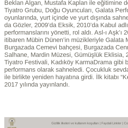
Beklan Algan, Mustafa Kaplan ile eğitimine d
Tiyatro Grubu, Doğu Oyuncuları, Galata Perf
oyunlarında, yurt içinde ve yurt dışında sahn
da Gözler, 2009’da Eksik, 2010’da Kabul adl
performanslarını yönetti, rol aldı. Asl-ı Aşk’ı
itibaren Mübin Dünen’in müzikleriyle Galata
Burgazada Cemevi bahçesi, Burgazada Cen
Salhane, Mardin Müzesi, Gümüşlük Eklisia, 2
Tiyatro Festivali, Kadıköy KarmaDrama gibi bi
performans olarak sahneledi. Çocukluk sev
ile birlikte yeniden hayatına girdi. İlk kitabı “
2017 yılında yayınlandı.
Gizlilik ilkeleri ve kullanım koşulları
|
Faydali Linkler
| C