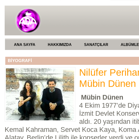
ANA SAYFA
HAKKIMIZDA
SANATÇILAR
ALBÜML
BİYOGRAFİ
Nilüfer Periha
Mübin Dünen
Mübin Dünen
4 Ekim 1977’de Diya
İzmit Devlet Konser
aldı. 20 yaşından it
Kemal Kahraman, Servet Koca Kaya, Koma
Alatav, Berlin’de Lilith ile konserler verdi ve 