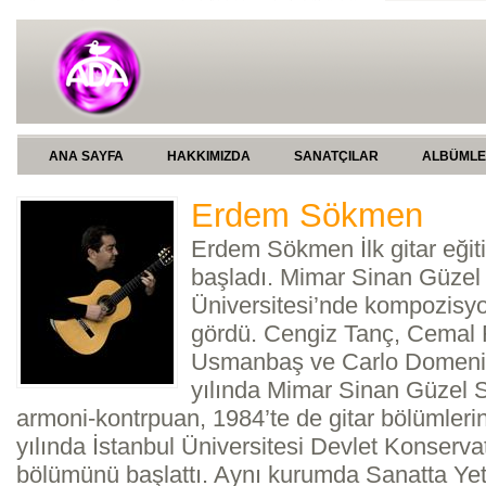
ANA SAYFA
HAKKIMIZDA
SANATÇILAR
ALBÜML
Erdem Sökmen
Erdem Sökmen İlk gitar eğiti
başladı. Mimar Sinan Güzel
Üniversitesi’nde kompozisyo
gördü. Cengiz Tanç, Cemal R
Usmanbaş ve Carlo Domenicon
yılında Mimar Sinan Güzel S
armoni-kontrpuan, 1984’te de gitar bölümler
yılında İstanbul Üniversitesi Devlet Konservat
bölümünü başlattı. Aynı kurumda Sanatta Yete