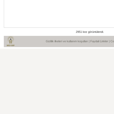
2951 kez görüntülendi.
Gizlilik ilkeleri ve kullanım koşulları
|
Faydali Linkler
| C