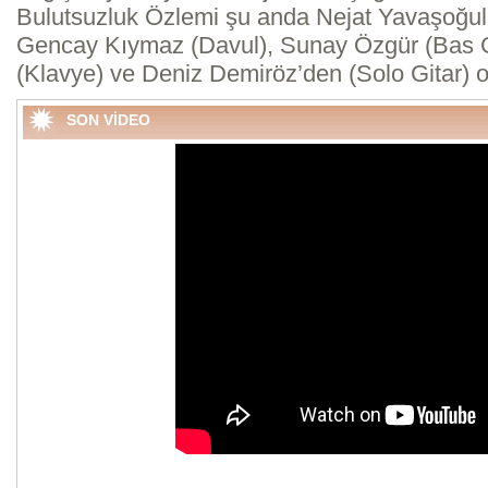
Bulutsuzluk Özlemi şu anda Nejat Yavaşoğulla
Gencay Kıymaz (Davul), Sunay Özgür (Bas Gi
(Klavye) ve Deniz Demiröz’den (Solo Gitar) o
SON VİDEO