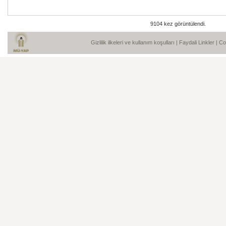
9104 kez görüntülendi.
Gizlilik ilkeleri ve kullanım koşulları
|
Faydali Linkler
| C