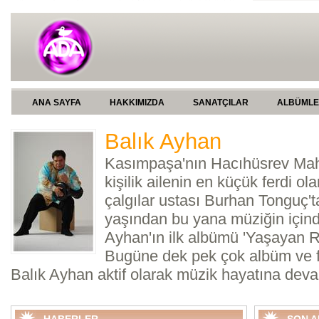
ANA SAYFA
HAKKIMIZDA
SANATÇILAR
ALBÜML
Balık Ayhan
Kasımpaşa'nın Hacıhüsrev Maha
kişilik ailenin en küçük ferdi ol
çalgılar ustası Burhan Tonguç'ta
yaşından bu yana müziğin içind
Ayhan'ın ilk albümü 'Yaşayan Ru
Bugüne dek pek çok albüm ve f
Balık Ayhan aktif olarak müzik hayatına devam