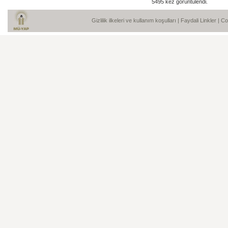
5495 kez görüntülendi.
Gizlilik ilkeleri ve kullanım koşulları
|
Faydali Linkler
| C