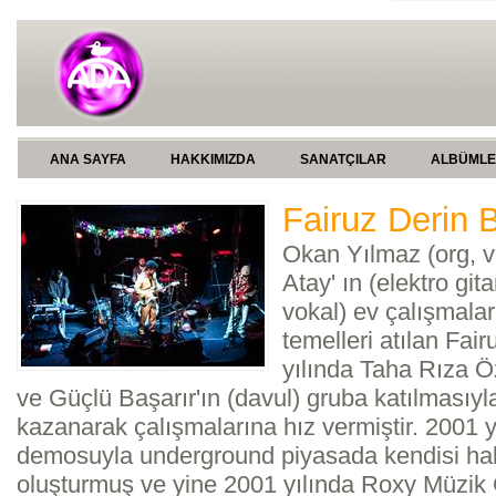
ANA SAYFA
HAKKIMIZDA
SANATÇILAR
ALBÜML
Fairuz Derin B
Okan Yılmaz (org, 
Atay' ın (elektro git
vokal) ev çalışmalar
temelleri atılan Fai
yılında Taha Rıza Ö
ve Güçlü Başarır'ın (davul) gruba katılmasıyl
kazanarak çalışmalarına hız vermiştir. 2001 
demosuyla underground piyasada kendisi hak
oluşturmuş ve yine 2001 yılında Roxy Müzik 