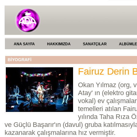
ANA SAYFA
HAKKIMIZDA
SANATÇILAR
ALBÜML
BİYOGRAFİ
Fairuz Derin B
Okan Yılmaz (org, 
Atay' ın (elektro git
vokal) ev çalışmalar
temelleri atılan Fai
yılında Taha Rıza Ö
ve Güçlü Başarır'ın (davul) gruba katılmasıyl
kazanarak çalışmalarına hız vermiştir.