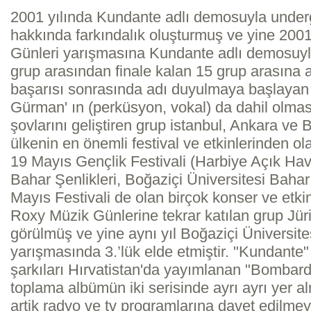
2001 yılında Kundante adlı demosuyla under
hakkında farkındalık oluşturmuş ve yine 200
Günleri yarışmasına Kundante adlı demosuyla
grup arasından finale kalan 15 grup arasına a
başarısı sonrasında adı duyulmaya başlaya
Gürman' ın (perküsyon, vokal) da dahil olma
şovlarını geliştiren grup istanbul, Ankara ve 
ülkenin en önemli festival ve etkinlerinden 
19 Mayıs Gençlik Festivali (Harbiye Açık H
Bahar Şenlikleri, Boğaziçi Üniversitesi Bahar
Mayıs Festivali de olan birçok konser ve etkin
Roxy Müzik Günlerine tekrar katılan grup Jür
görülmüş ve yine aynı yıl Boğaziçi Üniversite
yarışmasında 3.’lük elde etmiştir. "Kundante
şarkıları Hırvatistan'da yayımlanan "Bombar
toplama albümün iki serisinde ayrı ayrı yer 
artik radyo ve tv programlarına davet edilmey