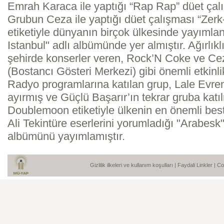
Emrah Karaca ile yaptığı “Rap Rap” düet çalış
Grubun Ceza ile yaptığı düet çalışması “Zer
etiketiyle dünyanın birçok ülkesinde yayım
Istanbul" adlı albümünde yer almıştır. Ağırlıkl
şehirde konserler veren, Rock’N Coke ve Cez
(Bostancı Gösteri Merkezi) gibi önemli etkinl
Radyo programlarına katılan grup, Lale Evren 
ayırmış ve Güçlü Başarır’ın tekrar gruba katı
Doublemoon etiketiyle ülkenin en önemli bes
Ali Tekintüre eserlerini yorumladığı "Arabesk" 
albümünü yayımlamıştır.
Gizlilik ilkeleri ve kullanım koşulları
|
Faydali Linkler
| C