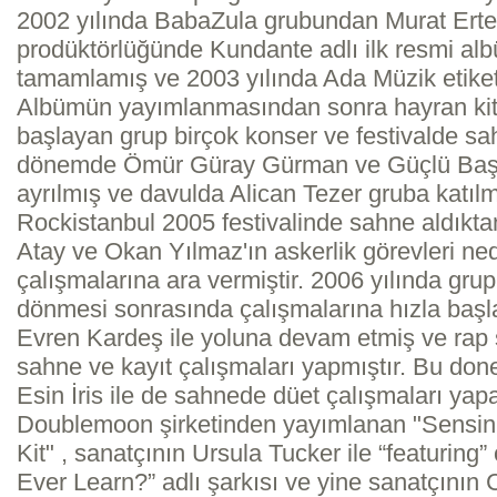
2002 yılında BabaZula grubundan Murat Erte
prodüktörlüğünde Kundante adlı ilk resmi alb
tamamlamış ve 2003 yılında Ada Müzik etiketi
Albümün yayımlanmasından sonra hayran kit
başlayan grup birçok konser ve festivalde sa
dönemde Ömür Güray Gürman ve Güçlü Başarı
ayrılmış ve davulda Alican Tezer gruba katılmı
Rockistanbul 2005 festivalinde sahne aldık
Atay ve Okan Yılmaz'ın askerlik görevleri nede
çalışmalarına ara vermiştir. 2006 yılında gru
dönmesi sonrasında çalışmalarına hızla başl
Evren Kardeş ile yoluna devam etmiş ve rap 
sahne ve kayıt çalışmaları yapmıştır. Bu 
Esin İris ile de sahnede düet çalışmaları yap
Doublemoon şirketinden yayımlanan "Sensin
Kit" , sanatçının Ursula Tucker ile “featuring
Ever Learn?” adlı şarkısı ve yine sanatçının